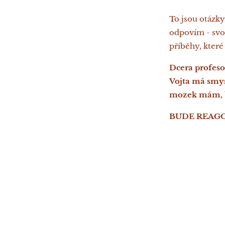
To jsou otázky
odpovím - svou
příběhy, které
Dcera profeso
Vojta má smys
mozek mám, b
BUDE REAGO