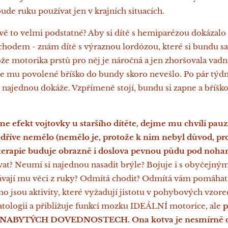
bude ruku používat jen v krajních situacích.
vě to velmi podstatné? Aby si dítě s hemiparézou dokázalo
odem - znám dítě s výraznou lordózou, které si bundu 
že motorika prstů pro něj je náročná a jen zhoršovala vadn
 se mu povolené bříško do bundy skoro nevešlo. Po pár týd
 najednou dokáže. Vzpřímeně stojí, bundu si zapne a bříško
e efekt vojtovky u staršího dítěte, dejme mu chvíli pau
é dříve nemělo (nemělo je, protože k nim nebyl důvod, pr
terapie buduje obrazně i doslova pevnou půdu pod noha
vat? Neumí si najednou nasadit brýle? Bojuje i s obyčejn
vají mu věci z ruky? Odmítá chodit? Odmítá vám pomáhat
no jsou aktivity, které vyžadují jistotu v pohybových vzore
atologii a přibližuje funkci mozku IDEÁLNÍ motorice, ale
p
NABYTÝCH DOVEDNOSTECH. Ona kotva je nesmírně důl