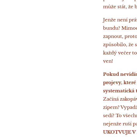
může stát, že 
Jenže není prá
bundu? Mimoch
zapnout, proto
způsobilo, že
každý večer to
ven!
Pokud nevidím
projevy, kter
systematická 
Začíná zakopá
zipem? Vypadá
sedí? To všech
nejenže ruší p
UKOTVUJE V 