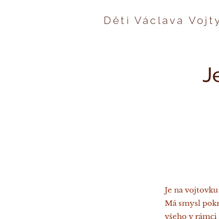
Děti Václava Voj
J
Je na vojtovku
Má smysl pokra
všeho v rámci 