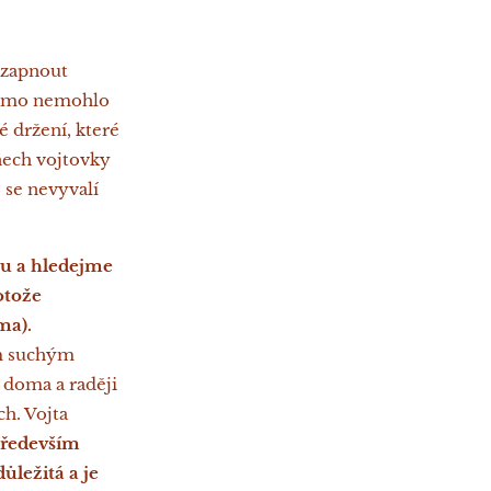
 zapnout
samo nemohlo
é držení, které
nech vojtovky
 se nevyvalí
zu a hledejme
otože
ma).
ým suchým
 doma a raději
ch. Vojta
ředevším
ežitá a je