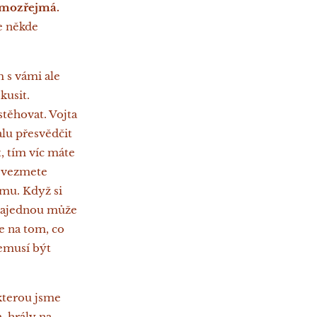
amozřejmá.
le někde
 s vámi ale
kusit.
těhovat. Vojta
alu přesvědčit
t, tím víc máte
řevezmete
 mu. Když si
 najednou může
le na tom, co
nemusí být
 kterou jsme
, hrály na