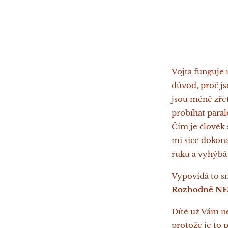
Vojta funguje 
důvod, proč js
jsou méně zřet
probíhat parale
Čím je člověk 
mi sice dokona
ruku a vyhýbá s
Vypovídá to s
Rozhodně NE
Dítě už Vám ne
protože je to 