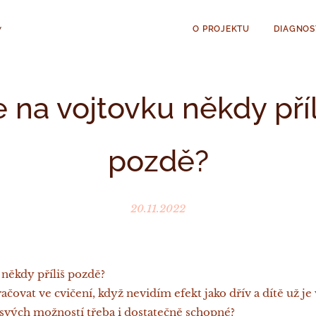
ty
O PROJEKTU
DIAGNOS
e na vojtovku někdy příl
pozdě?
20.11.2022
 někdy příliš pozdě?
čovat ve cvičení, když nevidím efekt jako dřív a dítě už je 
svých možností třeba i dostatečně schopné?