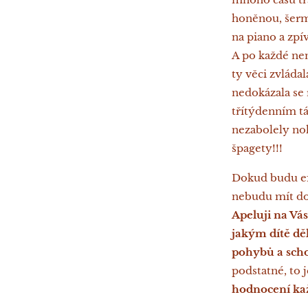
honěnou, šermo
na piano a zpí
A po každé ne
ty věci zvláda
nedokázala se
třítýdenním tá
nezabolely no
špagety!!!
Dokud budu efe
nebudu mít dos
Apeluji na Vá
jakým dítě děl
pohybů a scho
podstatné, to j
hodnocení kaž