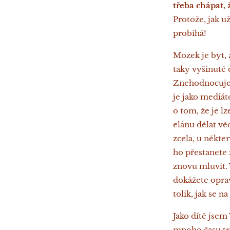
třeba chápat,
Protože, jak už
probíhá!
Mozek je byt, 
taky vyšinuté 
Znehodnocuje, 
je jako mediát
o tom, že je l
elánu dělat v
zcela, u někte
ho přestanete 
znovu mluvit. V
dokážete oprav
tolik, jak se 
Jako dítě jsem
mnoho času trá