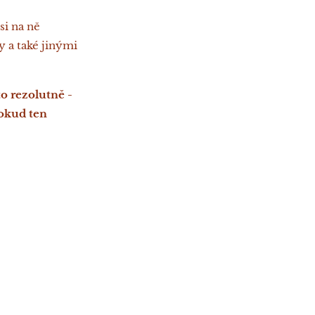
si na ně
 a také jinými
o rezolutně -
dokud ten