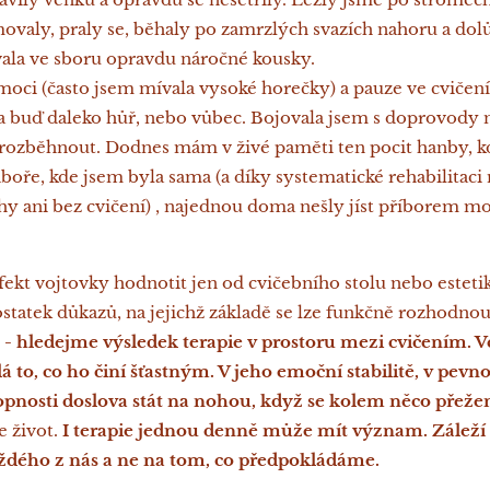
valy, praly se, běhaly po zamrzlých svazích nahoru a dolů
vala ve sboru opravdu náročné kousky.
moci (často jsem mívala vysoké horečky) a pauze ve cvičen
la buď daleko hůř, nebo vůbec. Bojovala jsem s doprovody n
 rozběhnout. Dodnes mám v živé paměti ten pocit hanby, 
boře, kde jsem byla sama (a díky systematické rehabilitaci
hy ani bez cvičení) , najednou doma nešly jíst příborem m
kt vojtovky hodnotit jen od cvičebního stolu nebo esteti
tatek důkazů, na jejichž základě se lze funkčně rozhodnout,
s - hledejme výsledek terapie v prostoru mezi cvičením. 
á to, co ho činí šťastným. V jeho emoční stabilitě, v pevno
pnosti doslova stát na nohou, když se kolem něco přeže
e život.
I terapie jednou denně může mít význam. Záleží 
dého z nás a ne na tom, co předpokládáme.