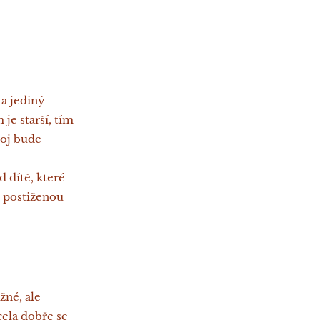
 a jediný
je starší, tím
voj bude
d dítě, které
t postiženou
žné, ale
cela dobře se