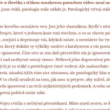
 že u člověka s těžkou mozkovou poruchou vůbec není s
 jsme řekli, patologie stále někde je. Patologický vývoj stá
ze kterého nemůžete ven. Jste jeho vlastníkem. Bydlí v něm
dvojče, které v jednom kuse ruší všechno, o co se chcete po
znejistí a deprimuje vás, kdykoli může, a nemůžete ho vys
or, který dokáže ty výkřiky umlčet a katalyzovat a vás pom
ze ignorovat. Čím více se mu daří přesvědčit vás je ignorova
ěci nad nezbytně nutný rámec. Některá jeho doporučení p
rých je to těžké a potřebujete časté vedení. Ale nasloucháte
zvát, zásadní AHA vám sice zůstanou, ale patologický hlas
 tu chvíli nezáleží na tom, jak moc si přejete, aby mlčel, a
du ignorovat i za těch nejkritičtějších podmínek. A toho 
na první pohled může zdát.
 Vojtu cvičila s určitými přestávkami. Mám starší sestru, se
vily venku a opravdu se nešetřily. Lezly jsme po stromech