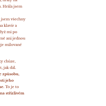
. Hrála jsem
í jsem všechny
a klavír a
když mi po
 mě ani jednou
oje milované
ky chůze,
 jak dál.
Ve způsobu,
sti jeho
ne.
To je to
na střízlivém