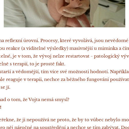
na reflexní úrovni. Procesy, které vyvolává, jsou nevědomé
ou reakce (a viditelné výsledky) masivnější u miminka a čím 
elné, je v tom, že vývoj nelze restartovat - patologický vý
lně s terapií, to je prostě fakt.
starší a vědomější, tím více své možnosti hodnotí. Napříkla
le reaguje v terapii, nechce za běžného fungování používa
e jí.
nad o tom, že Vojta nemá smysl?
!
řekne, že ji nepoužívá ne proto, že by to vůbec nebylo mo
pro něj náročné na soustředění a nechce se tím zabývat. Do