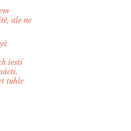
sem
tě, ale ne
dyž
h šesti
nácti.
t tuhle