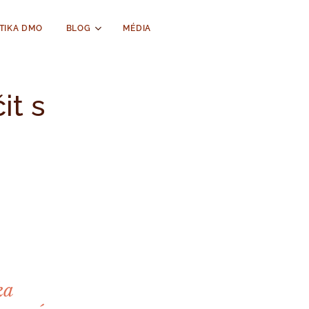
TIKA DMO
BLOG
MÉDIA
it s
ka