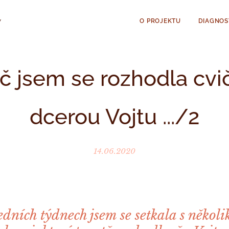
ty
O PROJEKTU
DIAGNOS
č jsem se rozhodla cvič
dcerou Vojtu .../2
14.06.2020
edních týdnech jsem se setkala s několi