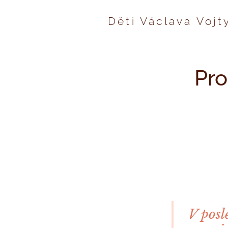
Děti Václava Voj
Pro
V posl