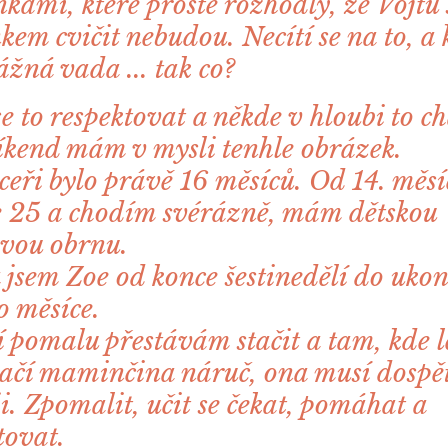
ami, které prostě rozhodly, že Vojtu
em cvičit nebudou. Necítí se na to, a 
ážná vada ... tak co?
e to respektovat a někde v hloubi to c
íkend mám v mysli tenhle obrázek.
ceři bylo právě 16 měsíců. Od 14. měsí
 25 a chodím svérázně, mám dětskou
vou obrnu.
a jsem Zoe od konce šestinedělí do uko
 měsíce.
í pomalu přestávám stačit a tam, kde 
stačí maminčina náruč, ona musí dospě
ji. Zpomalit, učit se čekat, pomáhat a
tovat.