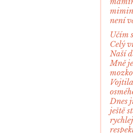
mamink
mimink
není v
Učím s
Celý v
Naší d
Mně je
mozko
Vojtil
osmého
Dnes j
ještě 
rychle
respek