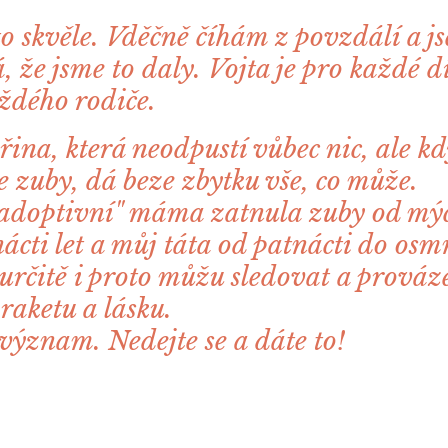
 to skvěle. Vděčně číhám z povzdálí a j
, že jsme to daly. Vojta je pro každé dí
ždého rodiče.
dřina, která neodpustí vůbec nic, ale k
e zuby, dá beze zbytku vše, co může.
adoptivní" máma zatnula zuby od mýc
nácti let a můj táta od patnácti do osm
určitě i proto můžu sledovat a prováze
 raketu a lásku.
význam. Nedejte se a dáte to!