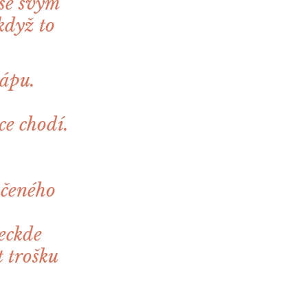
 se svým
když to
hápu.
ce chodí.
nčeného
leckde
t trošku