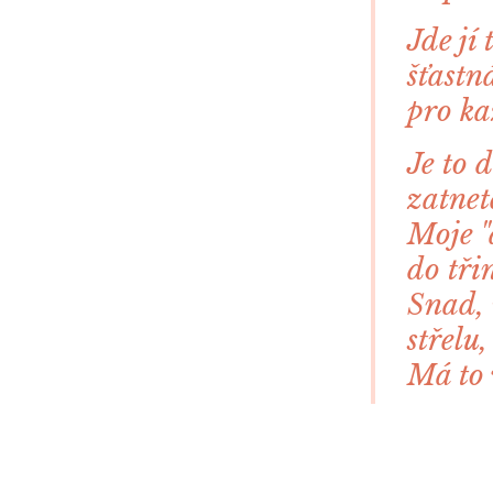
Jde jí
šťastná
pro ka
Je to 
zatnet
Moje "
do tři
Snad, 
střelu,
Má to 