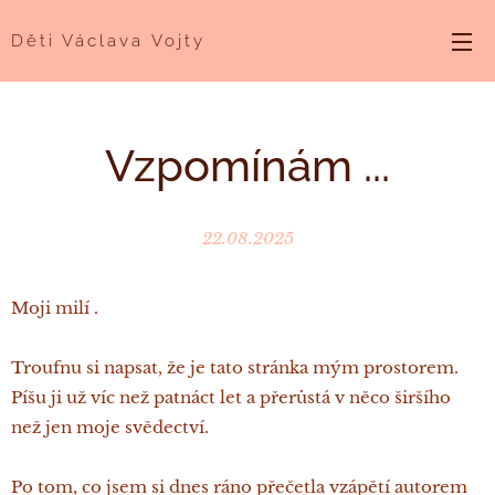
Děti Václava Vojty
Vzpomínám ...
22.08.2025
Moji milí .
Troufnu si napsat, že je tato stránka mým prostorem.
Píšu ji už víc než patnáct let a přerůstá v něco širšího
než jen moje svědectví.
Po tom, co jsem si dnes ráno přečetla vzápětí autorem