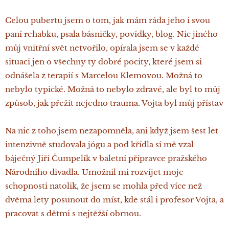
Celou pubertu jsem o tom, jak mám ráda jeho i svou
paní rehabku, psala básničky, povídky, blog. Nic jiného
můj vnitřní svět netvořilo, opírala jsem se v každé
situaci jen o všechny ty dobré pocity, které jsem si
odnášela z terapií s Marcelou Klemovou. Možná to
nebylo typické. Možná to nebylo zdravé, ale byl to můj
způsob, jak přežít nejedno trauma. Vojta byl můj přístav
Na nic z toho jsem nezapomněla, ani když jsem šest let
intenzivně studovala jógu a pod křídla si mě vzal
báječný Jiří Čumpelík v baletní přípravce pražského
Národního divadla. Umožnil mi rozvíjet moje
schopnosti natolik, že jsem se mohla před více než
dvěma lety posunout do míst, kde stál i profesor Vojta, a
pracovat s dětmi s nejtěžší obrnou.