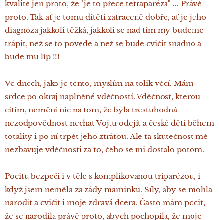
kvalitě jen proto, že "je to přece tetraparéza" ... Právě
proto. Tak ať je tomu dítěti zatraceně dobře, ať je jeho
diagnóza jakkoli těžká, jakkoli se nad tím my budeme
trápit, než se to povede a než se bude cvičit snadno a
bude mu líp !!!
Ve dnech, jako je tento, myslím na tolik věcí. Mám
srdce po okraj naplněné vděčností. Vděčnost, kterou
cítím, nemění nic na tom, že byla trestuhodná
nezodpovědnost nechat Vojtu odejít a české děti během
totality i po ní trpět jeho ztrátou. Ale ta skutečnost mě
nezbavuje vděčnosti za to, čeho se mi dostalo potom.
Pocitu bezpečí i v těle s komplikovanou triparézou, i
když jsem neměla za zády maminku. Síly, aby se mohla
narodit a cvičit i moje zdravá dcera. Často mám pocit,
že se narodila právě proto, abych pochopila, že moje