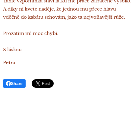
Tahle vzpomínka staví laťku mé práce zatraceně vysoko.
A díky ní kvete naděje, že jednou mu přece hlavu
vděčně do kabátu schovám, jako ta nejvoňavější růže.
Prozatím mi moc chybí.
S láskou
Petra
Share