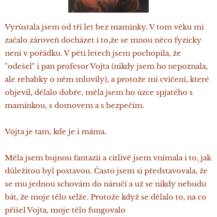
Vyrůstala jsem od tří let bez maminky. V tom věku mi
začalo zároveň docházet i to,že se mnou něco fyzicky
není v pořádku. V pěti letech jsem pochopila, že
"odešel" i pan profesor Vojta (nikdy jsem ho nepoznala,
ale rehabky o něm mluvily), a protože mi cvičení, které
objevil, dělalo dobře, měla jsem ho úzce spjatého s
maminkou, s domovem a s bezpečím.
Vojta je tam, kde je i máma.
Měla jsem bujnou fantazii a citlivě jsem vnímala i to, jak
důležitou byl postavou. Často jsem si představovala, že
se mu jednou schovám do náručí a už se nikdy nebudu
bát, že moje tělo selže. Protože když se dělalo to, na co
přišel Vojta, moje tělo fungovalo