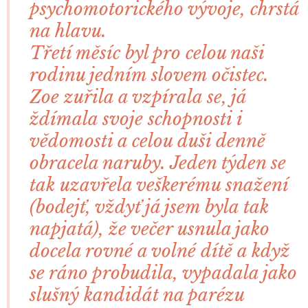
psychomotorického vývoje, chrstá
na hlavu.
Třetí měsíc byl pro celou naši
rodinu jedním slovem očistec.
Zoe zuřila a vzpírala se, já
ždímala svoje schopnosti i
vědomosti a celou duši denně
obracela naruby. Jeden týden se
tak uzavřela veškerému snažení
(bodejť, vždyť já jsem byla tak
napjatá), že večer usnula jako
docela rovné a volné dítě a když
se ráno probudila, vypadala jako
slušný kandidát na parézu