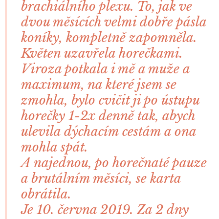
brachiálního plexu. To, jak ve
dvou měsících velmi dobře pásla
koníky, kompletně zapomněla.
Květen uzavřela horečkami.
Viroza potkala i mě a muže a
maximum, na které jsem se
zmohla, bylo cvičit ji po ústupu
horečky 1-2x denně tak, abych
ulevila dýchacím cestám a ona
mohla spát.
A najednou, po horečnaté pauze
a brutálním měsíci, se karta
obrátila.
Je 10. června 2019. Za 2 dny