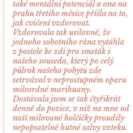
také mentální potenciál a ona na
prahu třetího měsíce přišla na to,
jak cvičení vzdorovat.
Vzdorovala tak usilovně, že
jednoho sobotního rána vytáhla
z postele ke zdi pro smeták i
našeho souseda, který po celý
půlrok našeho pobytu zde
setrvával v neprostupném oparu
milosrdné marihuany.
Dostávala jsem se tak čtyřikrát
denně do pozice, v níž na mne od
naší milované holčičky proudily
nepopsatelně hutné salvy vzteku.