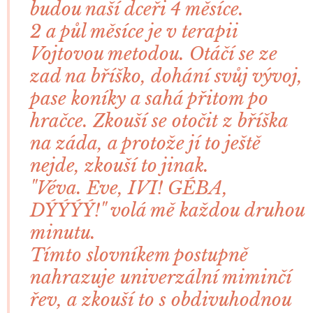
budou naší dceři 4 měsíce.
2 a půl měsíce je v terapii
Vojtovou metodou. Otáčí se ze
zad na bříško, dohání svůj vývoj,
pase koníky a sahá přitom po
hračce. Zkouší se otočit z bříška
na záda, a protože jí to ještě
nejde, zkouší to jinak.
"Véva. Eve, IVI! GÉBA,
DÝÝÝÝ!" volá mě každou druhou
minutu.
Tímto slovníkem postupně
nahrazuje univerzální miminčí
řev, a zkouší to s obdivuhodnou