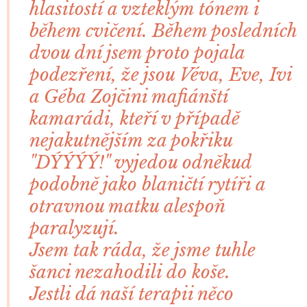
hlasitostí a vzteklým tónem i
během cvičení. Během posledních
dvou dní jsem proto pojala
podezření, že jsou Véva, Eve, Ivi
a Géba Zojčini mafiánští
kamarádi, kteří v případě
nejakutnějším za pokřiku
"DÝÝÝÝ!" vyjedou odněkud
podobně jako blaničtí rytíři a
otravnou matku alespoň
paralyzují.
Jsem tak ráda, že jsme tuhle
šanci nezahodili do koše.
Jestli dá naší terapii něco