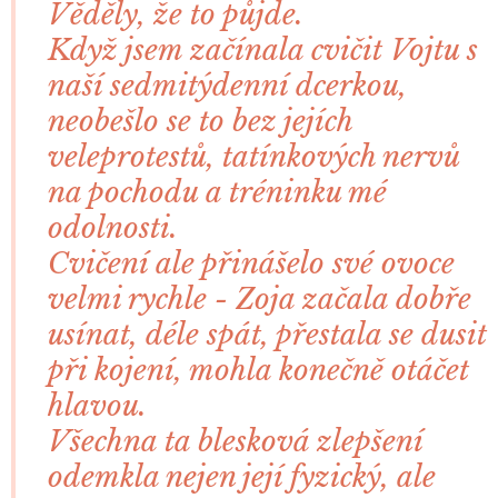
Věděly, že to půjde.
Když jsem začínala cvičit Vojtu s
naší sedmitýdenní dcerkou,
neobešlo se to bez jejích
veleprotestů, tatínkových nervů
na pochodu a tréninku mé
odolnosti.
Cvičení ale přinášelo své ovoce
velmi rychle - Zoja začala dobře
usínat, déle spát, přestala se dusit
při kojení, mohla konečně otáčet
hlavou.
Všechna ta blesková zlepšení
odemkla nejen její fyzický, ale