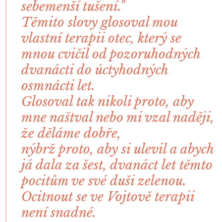
sebemenší tušení."
Těmito slovy glosoval mou
vlastní terapii otec, který se
mnou cvičil od pozoruhodných
dvanácti do úctyhodných
osmnácti let.
Glosoval tak nikoli proto, aby
mne naštval nebo mi vzal naději,
že děláme dobře,
nýbrž proto, aby si ulevil a abych
já dala za šest, dvanáct let těmto
pocitům ve své duši zelenou.
Ocitnout se ve Vojtově terapii
není snadné.